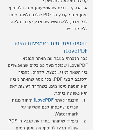
קלילה וחינמית לחלוטין?
אז הנה 4 דרכים שבאמצעותן תוכלו להוסיף 
סימן מים לקובץ ה-PDF שלכם ולשגר אותו 
לכל אדם, ללא חשש שהמידע יעבור הלאה 
ללא קרדיט.
הוספת סימן מים באמצעות האתר 
iLovePDF
כבר הזכרתי בעבר את האתר הנפלא 
iLovePDF שכולל מעל 20 כלים שמאפשרים 
בין השאר למזג, לפצל, לדחוס, להמיר 
ולסובב קבצי PDF. כלי נוסף שהאתר מציע 
הוא הוספת סימן מים, כשהדרך לעשות זאת 
היא פשוטה ביותר:
היכנסו לאתר 
iLovePDF
 ומתוך מגוון 
הכלים שייפתחו לכם הקליקו על 
Watermark.
בעמוד שייפתח בחרו את קובץ ה-PDF 
שאליו תרצו להוסיף את סימן המים.