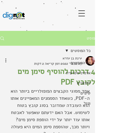
פוסט
כל הפוסטים
עינת בן עזרא
כל הפוסטים
27 בפבר׳ 2022
זמן קריאה 2 דקות
4 דרכים להוסיף סימן מים
אדמיניסטרציה
לקובץ PDF
דפדפנים
אחד מסוגי הקבצים הפופולריים ביותר הוא 
טיפים
ה-PDF, כשאחד הסממנים המאפיינים אותו 
גוגל
הוא העובדה שמדובר בסוג קובץ בטוח 
לשימוש. אבל האם ידעתם שאפשר לאבטח 
אותו עוד יותר על ידי הוספת סימן מים? 
ויותר מכך, שהוספת סימן המים היא פעולה 