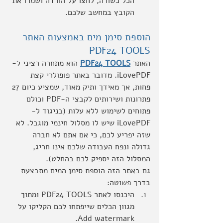
הכל כשורה, לחצו על הורדה ושמרו את 
הקובץ במחשב שלכם.
הוספת סימן מים באמצעות האתר 
PDF24 TOOLS
האתר 
PDF24 TOOLS
 הוא מתחרה רציני ל-
iLovePDF. מדובר באתר פופולרי קצת 
פחות, אך מאידך ותיק מאוד, שמציע כיום 27 
פתרונות ושירותים לקבצי ה-PDF וכולם 
פתוחים לשימוש ללא עלות (בניגוד ל-
iLovePDF שיש לו מסלול חינמי מוגבל. לא 
שזה יפריע לכם, כי אם אתם לא חברה 
גדולה ונפח העבודה שלכם אינו חריג, 
המסלול הזה יספיק לכם בהחלט).
גם באתר הזה הוספת סימן המים מתבצעת 
בדרך פשוטה:
היכנסו לאתר PDF24 TOOLS ומתוך 
מגוון הכלים שייפתחו לכם הקליקו על 
Add watermark.